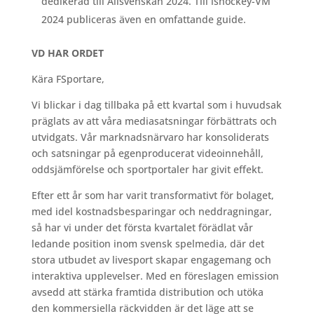
dedikerad till Allsvenskan 2024. Till ishockey-VM
2024 publiceras även en omfattande guide.
VD HAR ORDET
Kära FSportare,
Vi blickar i dag tillbaka på ett kvartal som i huvudsak
präglats av att våra mediasatsningar förbättrats och
utvidgats. Vår marknadsnärvaro har konsoliderats
och satsningar på egenproducerat videoinnehåll,
oddsjämförelse och sportportaler har givit effekt.
Efter ett år som har varit transformativt för bolaget,
med idel kostnadsbesparingar och neddragningar,
så har vi under det första kvartalet förädlat vår
ledande position inom svensk spelmedia, där det
stora utbudet av livesport skapar engagemang och
interaktiva upplevelser. Med en föreslagen emission
avsedd att stärka framtida distribution och utöka
den kommersiella räckvidden är det läge att se