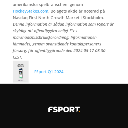
amerikanska spelbranschen, genom
HockeyStakes.com
. Bolagets aktie är noterad på
Nasdaq First North Growth Market i Stockholm.
Denna information är sådan information som FSport är
skyldigt att offentliggöra enligt EU:s
marknadsmissbruksförordning. Informationen
lämnades, genom ovanstående kontaktpersoners
försorg, för offentliggörande den 2024-05-17 08:30
CEST.
FSport Q1 2024