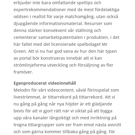
erbjuder inte bara omfattande speltips och
expertrekommendationer med de mest fördelaktiga
oddsen i realtid för varje matchomgång, utan också
djupgående informationsmaterial. Resurser som
denna stärker konsekvent vår ställning och
cementerar samarbetspotentialen i produkten, i det
här fallet med det licensierade spelbolaget Mr
Green. Att vi nu har god vana av hur den här typen
av portal bör konstrueras innebär att vi kan
strömlinjeforma utveckling och försäljning av fler
framöver.
Egenproducerat videoinnehåll
Melodin för vårt videocontent, såväl förinspelat som
liveströmmat, är tittarrekord på tittarrekord. Att vi
nu gång på gång når nya höjder är ett glädjande
bevis för att vi gjort rätt när vi siktat på att bygga
upp våra kanaler långsiktigt och med inriktning på
trogna tittargrupper som ser fram emot nästa avsnitt
och som gärna kommer tillbaka gång på gång. För