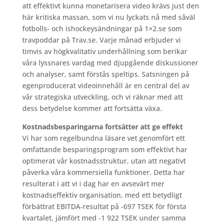
att effektivt kunna monetarisera video krävs just den
här kritiska massan, som vi nu lyckats nå med såväl
fotbolls- och ishockeysändningar på 1×2.se som
travpoddar på Trav.se. Varje månad erbjuder vi
timvis av högkvalitativ underhållning som berikar
våra lyssnares vardag med djupgående diskussioner
och analyser, samt förstås speltips. Satsningen på
egenproducerat videoinnehåll är en central del av
vår strategiska utveckling, och vi räknar med att
dess betydelse kommer att fortsätta växa.
Kostnadsbesparingarna fortsätter att ge effekt
Vi har som regelbundna läsare vet genomfört ett
omfattande besparingsprogram som effektivt har
optimerat vår kostnadsstruktur, utan att negativt
påverka våra kommersiella funktioner. Detta har
resulterat i att vi i dag har en avsevärt mer
kostnadseffektiv organisation, med ett betydligt
förbättrat EBITDA-resultat på -697 TSEK för första
kvartalet, jämfört med -1 922 TSEK under samma