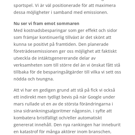
sportspel. Vi är väl positionerade för att maximera
dessa möjligheter i samband med emissionen.
Nu ser vi fram emot sommaren
Med kostnadsbesparingar som ger effekt och sidor
som främjar kontinuerlig tillväxt är det skönt att
kunna se positivt på framtiden. Den planerade
företrädesemissionen ger oss möjlighet att faktiskt
utveckla de intäktsgenererande delar av
verksamheten som till större del än vi önskat fått stå
tillbaka för de besparingsåtgärder till vilka vi sett oss
nödda och tvungna.
Att vi har en gedigen grund att stå på fick vi också
ett indirekt men tydligt bevis på när Google under
mars rullade ut en av de största förändringarna i
sina sidrankningsalgoritmer någonsin, i syfte att
kombatera bristfälligt och/eller automatiskt
genererat innehåll. Den nya rankingen har inneburit
en katastrof för många aktörer inom branschen,