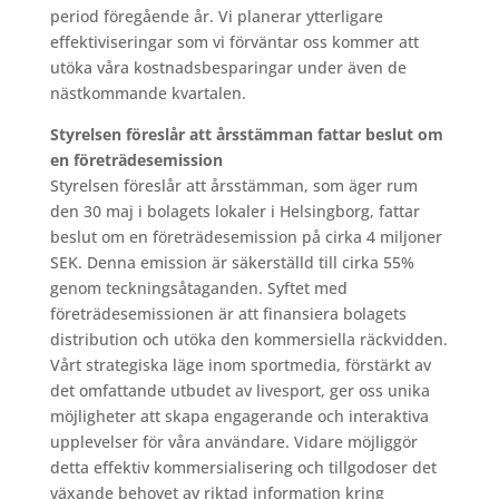
period föregående år. Vi planerar ytterligare
effektiviseringar som vi förväntar oss kommer att
utöka våra kostnadsbesparingar under även de
nästkommande kvartalen.
Styrelsen föreslår att årsstämman fattar beslut om
en företrädesemission
Styrelsen föreslår att årsstämman, som äger rum
den 30 maj i bolagets lokaler i Helsingborg, fattar
beslut om en företrädesemission på cirka 4 miljoner
SEK. Denna emission är säkerställd till cirka 55%
genom teckningsåtaganden. Syftet med
företrädesemissionen är att finansiera bolagets
distribution och utöka den kommersiella räckvidden.
Vårt strategiska läge inom sportmedia, förstärkt av
det omfattande utbudet av livesport, ger oss unika
möjligheter att skapa engagerande och interaktiva
upplevelser för våra användare. Vidare möjliggör
detta effektiv kommersialisering och tillgodoser det
växande behovet av riktad information kring