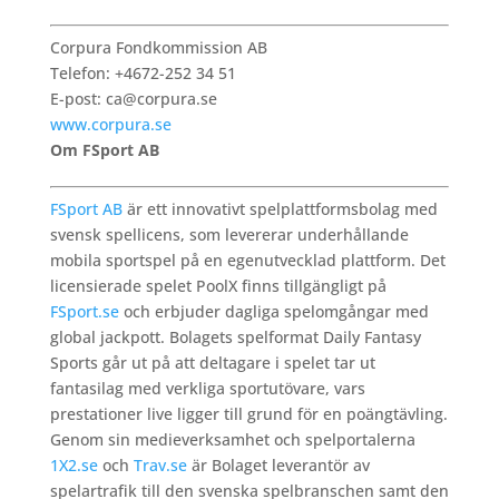
Corpura Fondkommission AB
Telefon: +4672-252 34 51
E-post: ca@corpura.se
www.corpura.se
Om FSport AB
FSport AB
är ett innovativt spelplattformsbolag med
svensk spellicens, som levererar underhållande
mobila sportspel på en egenutvecklad plattform. Det
licensierade spelet PoolX finns tillgängligt på
FSport.se
och erbjuder dagliga spelomgångar med
global jackpott. Bolagets spelformat Daily Fantasy
Sports går ut på att deltagare i spelet tar ut
fantasilag med verkliga sportutövare, vars
prestationer live ligger till grund för en poängtävling.
Genom sin medieverksamhet och spelportalerna
1X2.se
och
Trav.se
är Bolaget leverantör av
spelartrafik till den svenska spelbranschen samt den