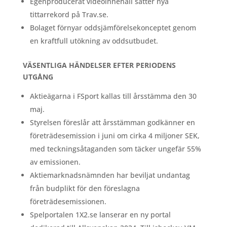
Egenproducerat videoinnehåll sätter nya
tittarrekord på Trav.se.
Bolaget förnyar oddsjämförelsekonceptet genom
en kraftfull utökning av oddsutbudet.
VÄSENTLIGA HÄNDELSER EFTER PERIODENS
UTGÅNG
Aktieägarna i FSport kallas till årsstämma den 30
maj.
Styrelsen föreslår att årsstämman godkänner en
företrädesemission i juni om cirka 4 miljoner SEK,
med teckningsåtaganden som täcker ungefär 55%
av emissionen.
Aktiemarknadsnämnden har beviljat undantag
från budplikt för den föreslagna
företrädesemissionen.
Spelportalen 1X2.se lanserar en ny portal