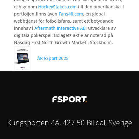
och genom
HockeyStakes.com
till den amerikanska. I
portföljen finns även
Fans48.com
, en global
webbtjänst för fotbollsfans, samt ett betydande
innehav i
Aftermath Interactive AB
, utvecklare av
digitala pokerspel. Bolagets aktie är noterad på
Nasdaq First North Growth Market i Stockholm.
ÅR FSport 2025
Kungsporten 4A, 427 50 Billdal, Sverige