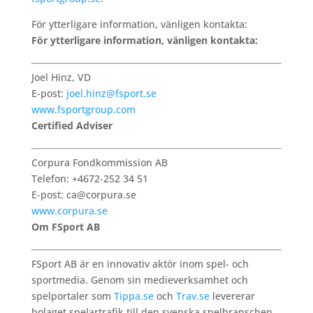
För ytterligare information, vänligen kontakta:
För ytterligare information, vänligen kontakta:
Joel Hinz, VD
E-post:
joel.hinz@fsport.se
www.fsportgroup.com
Certified Adviser
Corpura Fondkommission AB
Telefon: +4672-252 34 51
E-post: ca@corpura.se
www.corpura.se
Om FSport AB
FSport AB är en innovativ aktör inom spel- och
sportmedia. Genom sin medieverksamhet och
spelportaler som
Tippa.se
och
Trav.se
levererar
bolaget spelartrafik till den svenska spelbranschen,