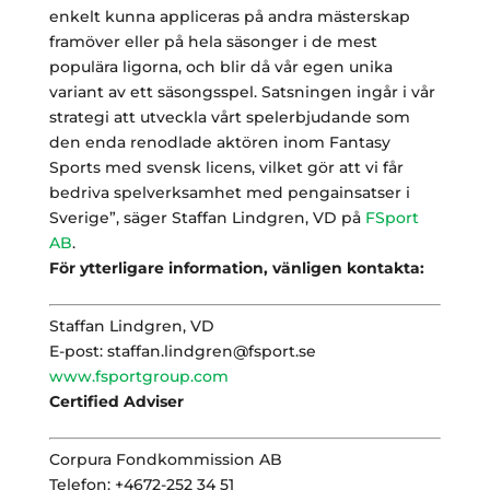
enkelt kunna appliceras på andra mästerskap
framöver eller på hela säsonger i de mest
populära ligorna, och blir då vår egen unika
variant av ett säsongsspel. Satsningen ingår i vår
strategi att utveckla vårt spelerbjudande som
den enda renodlade aktören inom Fantasy
Sports med svensk licens, vilket gör att vi får
bedriva spelverksamhet med pengainsatser i
Sverige”, säger Staffan Lindgren, VD på
FSport
AB
.
För ytterligare information, vänligen kontakta:
Staffan Lindgren, VD
E-post: staffan.lindgren@fsport.se
www.fsportgroup.com
Certified Adviser
Corpura Fondkommission AB
Telefon: +4672-252 34 51