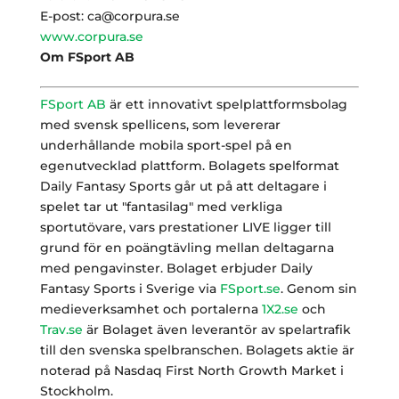
E-post: ca@corpura.se
www.corpura.se
Om FSport AB
FSport AB
är ett innovativt spelplattformsbolag
med svensk spellicens, som levererar
underhållande mobila sport-spel på en
egenutvecklad plattform. Bolagets spelformat
Daily Fantasy Sports går ut på att deltagare i
spelet tar ut "fantasilag" med verkliga
sportutövare, vars prestationer LIVE ligger till
grund för en poängtävling mellan deltagarna
med pengavinster. Bolaget erbjuder Daily
Fantasy Sports i Sverige via
FSport.se
. Genom sin
medieverksamhet och portalerna
1X2.se
och
Trav.se
är Bolaget även leverantör av spelartrafik
till den svenska spelbranschen. Bolagets aktie är
noterad på Nasdaq First North Growth Market i
Stockholm.