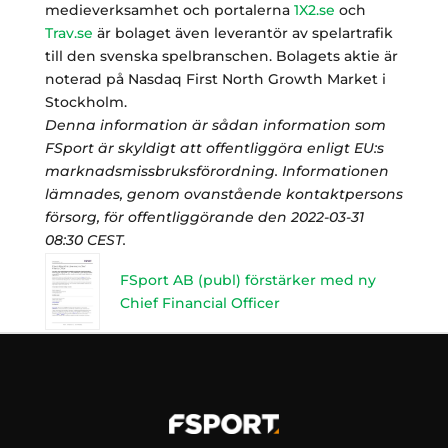
medieverksamhet och portalerna
1X2.se
och
Trav.se
är bolaget även leverantör av spelartrafik
till den svenska spelbranschen. Bolagets aktie är
noterad på Nasdaq First North Growth Market i
Stockholm.
Denna information är sådan information som
FSport är skyldigt att offentliggöra enligt EU:s
marknadsmissbruksförordning. Informationen
lämnades, genom ovanstående kontaktpersons
försorg, för offentliggörande den 2022-03-31
08:30 CEST.
FSport AB (publ) förstärker med ny
Chief Financial Officer